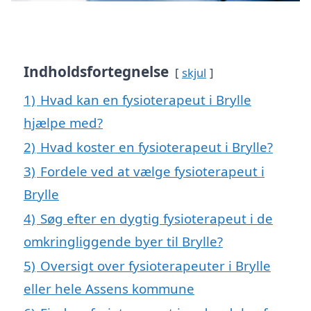
Indholdsfortegnelse
skjul
1)
Hvad kan en fysioterapeut i Brylle
hjælpe med?
2)
Hvad koster en fysioterapeut i Brylle?
3)
Fordele ved at vælge fysioterapeut i
Brylle
4)
Søg efter en dygtig fysioterapeut i de
omkringliggende byer til Brylle?
5)
Oversigt over fysioterapeuter i Brylle
eller hele Assens kommune