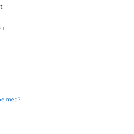
t
 i
lpe med?