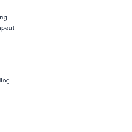
n
ing
apeut
ling