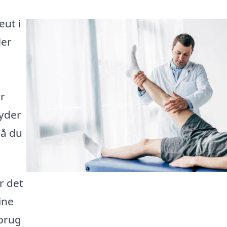
eut i
Her
r
byder
så du
r det
ine
brug