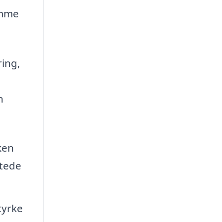
emme
ring,
n
ken
ttede
tyrke