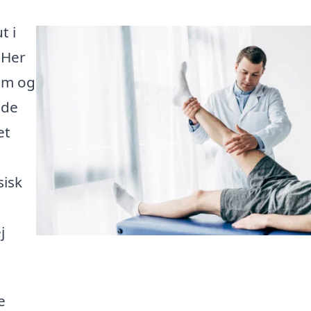
t i
 Her
nem og
nde
et
sisk
j
e