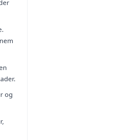
der
e.
ennem
ten
ader.
r og
r,