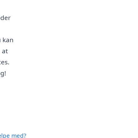
 der
u kan
 at
ces.
ag!
jælpe med?