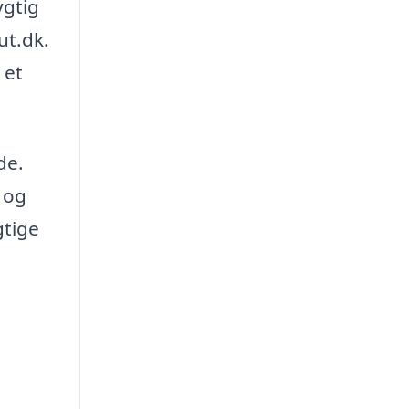
ygtig
ut.dk.
 et
de.
e og
gtige