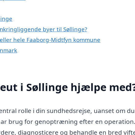
linge
mkringliggende byer til Søllinge?
ge eller hele Faaborg-Midtfyn kommune
Danmark
eut i Søllinge hjælpe med
central rolle i din sundhedsrejse, uanset om du
 har brug for genoptræning efter en operation
rdere, diagnosticere og behandle en bred vifte