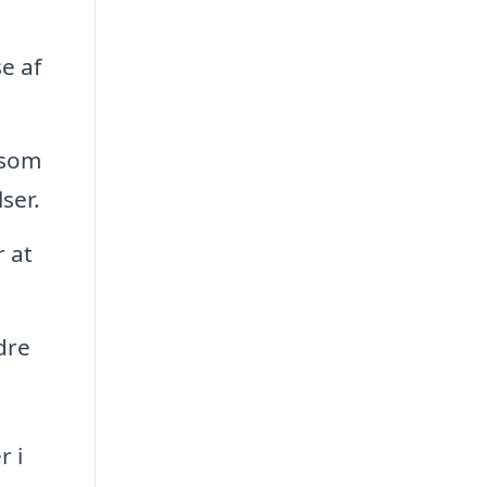
e af
åsom
ser.
 at
dre
r i