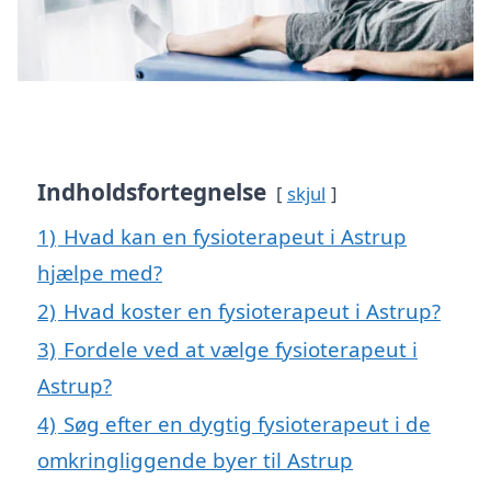
Indholdsfortegnelse
skjul
1)
Hvad kan en fysioterapeut i Astrup
hjælpe med?
2)
Hvad koster en fysioterapeut i Astrup?
3)
Fordele ved at vælge fysioterapeut i
Astrup?
4)
Søg efter en dygtig fysioterapeut i de
omkringliggende byer til Astrup