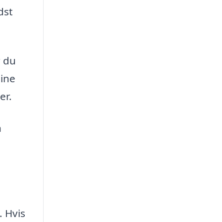
dst
r du
dine
er.
n
. Hvis