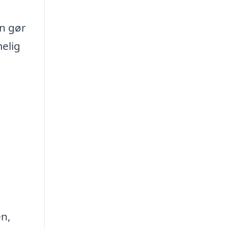
en gør
melig
en,