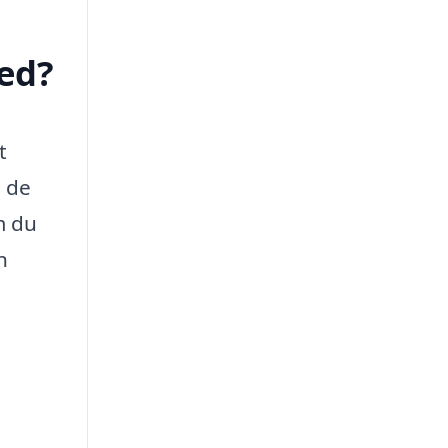
ed?
t
g de
m du
n