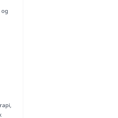
 og
e
rapi,
k