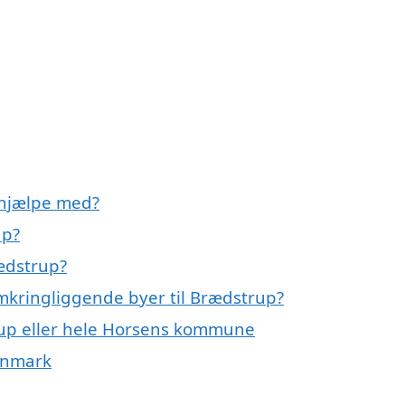
 hjælpe med?
up?
rædstrup?
omkringliggende byer til Brædstrup?
rup eller hele Horsens kommune
Danmark