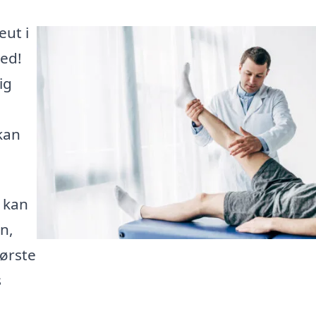
eut i
ted!
ig
kan
 kan
n,
første
s