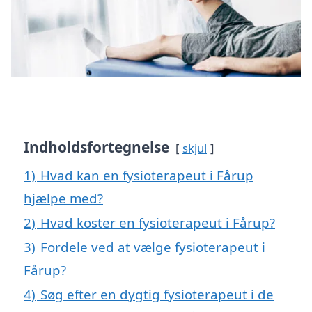
Indholdsfortegnelse
skjul
1)
Hvad kan en fysioterapeut i Fårup
hjælpe med?
2)
Hvad koster en fysioterapeut i Fårup?
3)
Fordele ved at vælge fysioterapeut i
Fårup?
4)
Søg efter en dygtig fysioterapeut i de