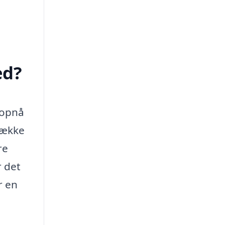
ed?
 opnå
række
re
r det
r en