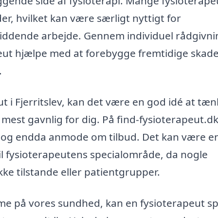
ggende side af fysioterapi. Mange fysioterape
r, hvilket kan være særligt nyttigt for
siddende arbejde. Gennem individuel rådgivni
ut hjælpe med at forebygge fremtidige skade
.
t i Fjerritslev, kan det være en god idé at tæ
 mest gavnlig for dig. På find-fysioterapeut.d
er og endda anmode om tilbud. Det kan være e
l fysioterapeutens specialområde, da nogle
ke tilstande eller patientgrupper.
e på vores sundhed, kan en fysioterapeut spi