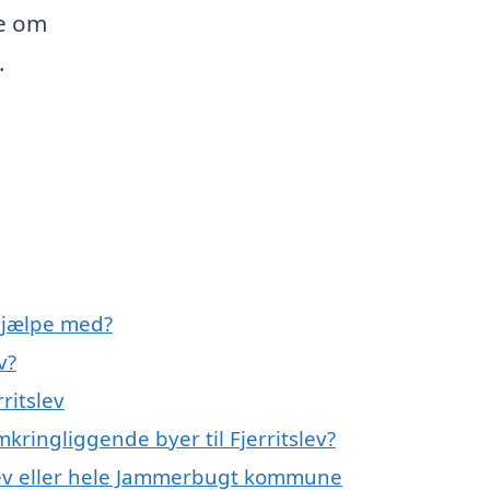
de om
.
 hjælpe med?
v?
ritslev
mkringliggende byer til Fjerritslev?
tslev eller hele Jammerbugt kommune