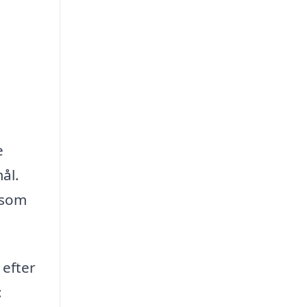
e
ål.
 som
 efter
: