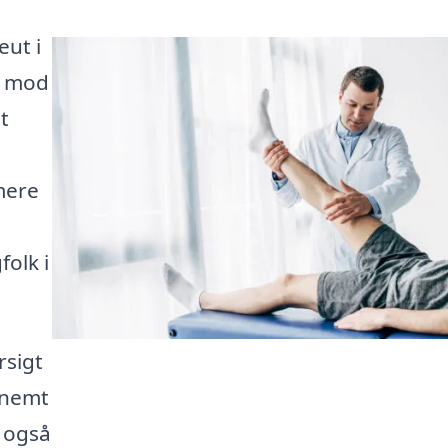
eut i
dt mod
t
mere
folk i
rsigt
 nemt
 også