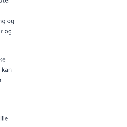
uter
ng og
r og
nke
k kan
n
lle