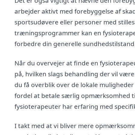
Det er også vigtigt at nævne den foreby
arbejder aktivt med forebyggelse af skade
sportsudøvere eller personer med stille
træningsprogrammer kan en fysioterape
forbedre din generelle sundhedstilstand
Når du overvejer at finde en fysioterapeu
på, hvilken slags behandling der vil være
du få overblik over de lokale mulighed
fordel at betale særlig opmærksomhed ti
fysioterapeuter har erfaring med specifik
I takt med at vi bliver mere opmærksomm