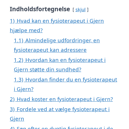
Indholdsfortegnelse
skjul
1)
Hvad kan en fysioterapeut i Gjern
hjælpe med?
1.1)
Almindelige udfordringer, en
fysioterapeut kan adressere
1.2)
Hvordan kan en fysioterapeut i
Gjern støtte din sundhed?
1.3)
Hvordan finder du en fysioterapeut
i Gjern?
2)
Hvad koster en fysioterapeut i Gjern?
3)
Fordele ved at vælge fysioterapeut i
Gjern
4)
Søg efter en dygtig fysioterapeut i de