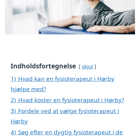
Indholdsfortegnelse
skjul
1)
Hvad kan en fysioterapeut i Hørby
hjælpe med?
2)
Hvad koster en fysioterapeut i Hørby?
3)
Fordele ved at vælge fysioterapeut i
Hørby
4)
Søg efter en dygtig fysioterapeut i de