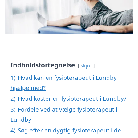
Indholdsfortegnelse
skjul
1)
Hvad kan en fysioterapeut i Lundby
hjælpe med?
2)
Hvad koster en fysioterapeut i Lundby?
3)
Fordele ved at vælge fysioterapeut i
Lundby
4)
Søg efter en dygtig fysioterapeut i de