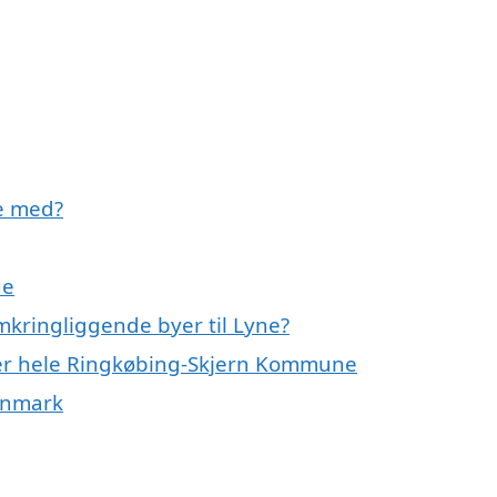
pe med?
ne
omkringliggende byer til Lyne?
ller hele Ringkøbing-Skjern Kommune
Danmark