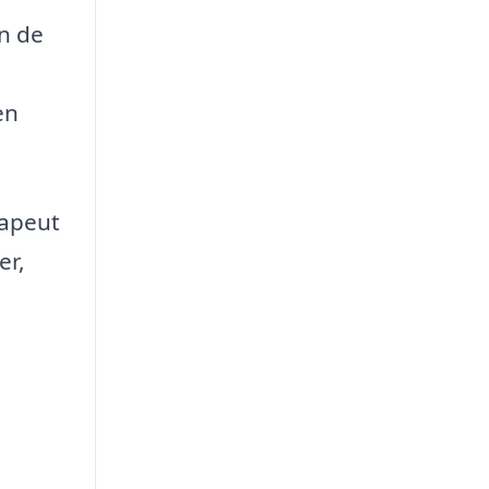
n de
en
rapeut
er,