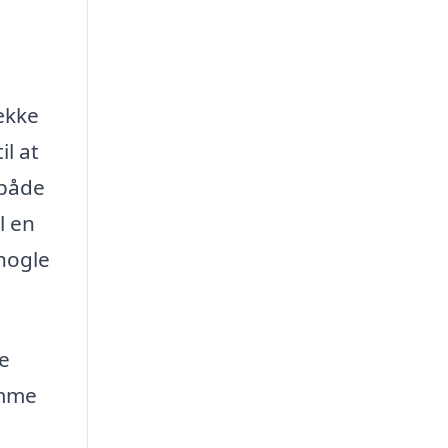
ække
l at
 både
l en
 nogle
e
emme