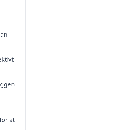
kan
ktivt
yggen
for at