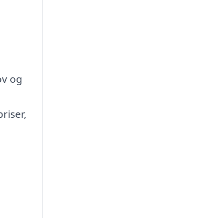
ov og
riser,