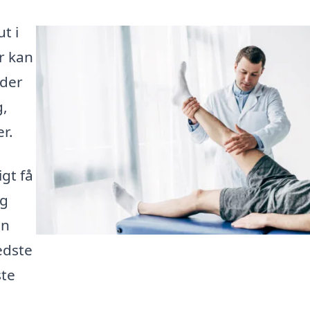
t i
r kan
 der
g,
r.
gt få
og
an
edste
ste