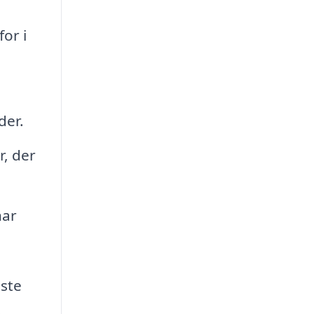
or i
der.
, der
har
este
s