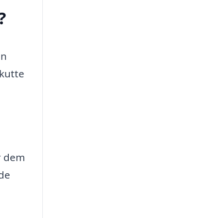
?
an
akutte
ør dem
 de