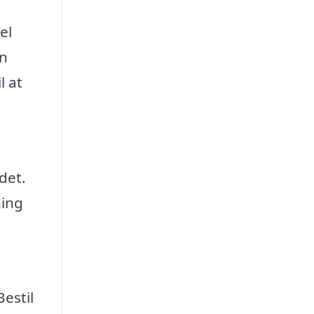
el
un
l at
det.
ning
estil