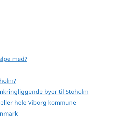
jælpe med?
oholm?
omkringliggende byer til Stoholm
m eller hele Viborg kommune
Danmark