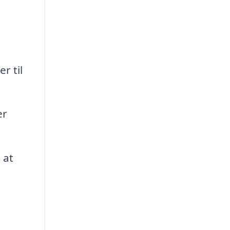
r til
er
 at
d