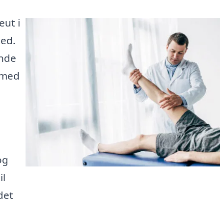
eut i
ted.
inde
g med
og
il
det