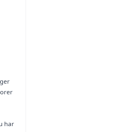
nger
torer
n
u har