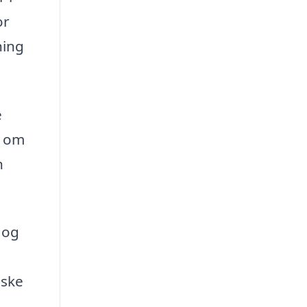
or
ning
e
g om
n
 og
iske