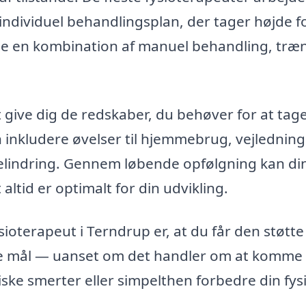
individuel behandlingsplan, der tager højde f
de en kombination af manuel behandling, træ
 give dig de redskaber, du behøver for at tag
n inkludere øvelser til hjemmebrug, vejlednin
rtelindring. Gennem løbende opfølgning kan di
altid er optimalt for din udvikling.
sioterapeut i Terndrup er, at du får den støtte
dine mål — uanset om det handler om at komme
oniske smerter eller simpelthen forbedre din fys