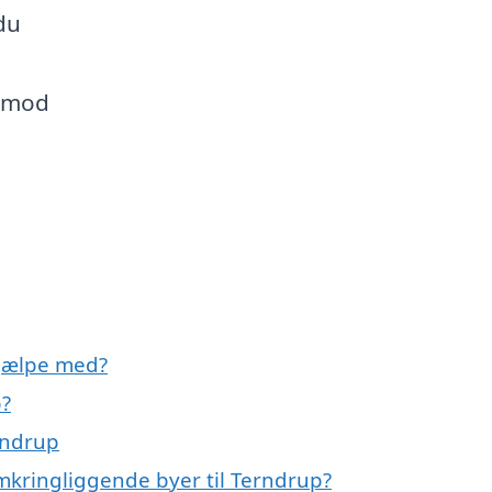
du
t mod
hjælpe med?
p?
rndrup
omkringliggende byer til Terndrup?