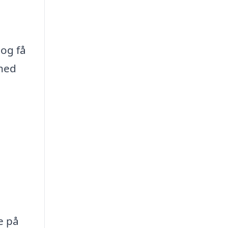
 og få
ghed
e på