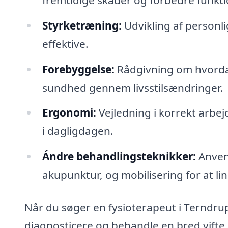
Styrketræning:
Udvikling af personl
effektive.
Forebyggelse:
Rådgivning om hvordan
sundhed gennem livsstilsændringer.
Ergonomi:
Vejledning i korrekt arbejd
i dagligdagen.
Ándre behandlingsteknikker:
Anven
akupunktur, og mobilisering for at l
Når du søger en fysioterapeut i Terndrup,
diagnosticere og behandle en bred vifte a