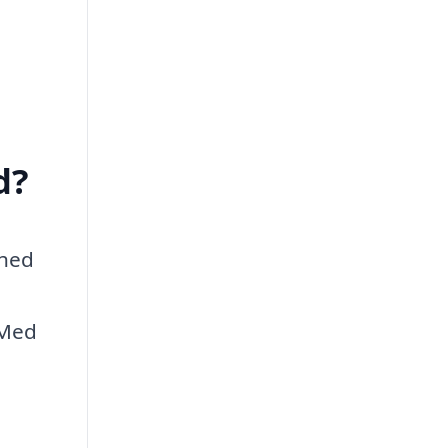
d?
dhed
 Med