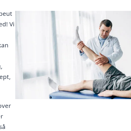
apeut
ed! Vi
kan
,
ept,
over
er
så