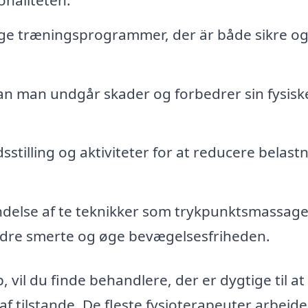
ige træningsprogrammer, der är både sikre o
 man undgår skader og forbedrer sin fysisk
sstilling og aktiviteter for at reducere belast
delse af te teknikker som trykpunktsmassage
indre smerte og øge bevægelsesfriheden.
 vil du finde behandlere, der er dygtige til at
f tilstande. De fleste fysioterapeuter arbejder