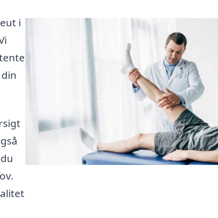
eut i
Vi
tente
 din
rsigt
også
 du
ov.
alitet