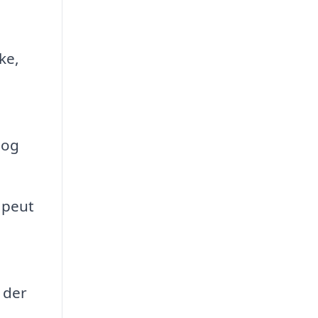
ke,
 og
apeut
 der