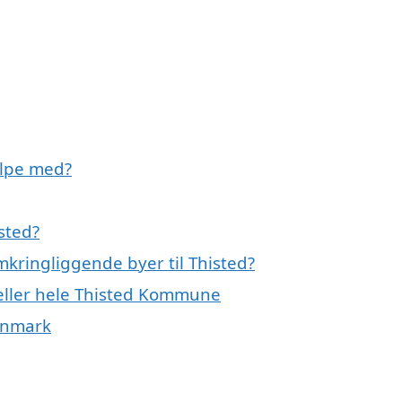
ælpe med?
sted?
mkringliggende byer til Thisted?
 eller hele Thisted Kommune
Danmark