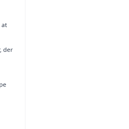
 at
, der
lpe