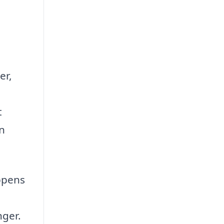
er,
t
n
ppens
nger.