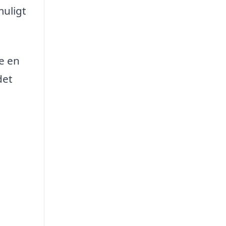
muligt
ge en
det