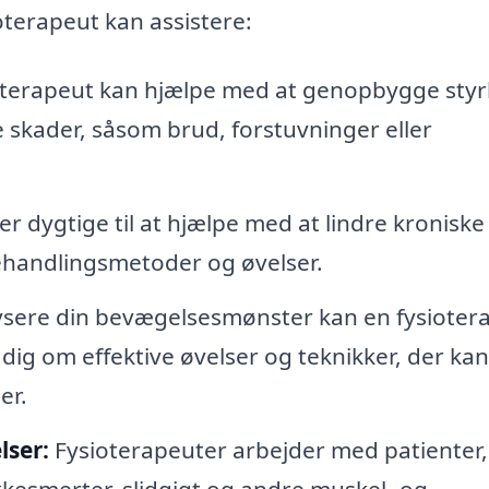
oterapeut kan assistere:
oterapeut kan hjælpe med at genopbygge styr
ige skader, såsom brud, forstuvninger eller
r dygtige til at hjælpe med at lindre kroniske
ehandlingsmetoder og øvelser.
ysere din bevægelsesmønster kan en fysioter
 dig om effektive øvelser og teknikker, der kan
er.
lser:
Fysioterapeuter arbejder med patienter,
kkesmerter, slidgigt og andre muskel- og