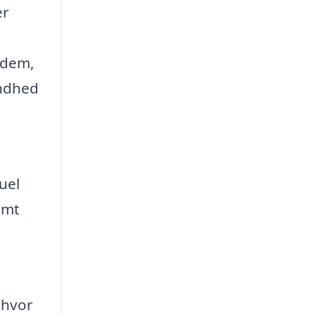
er
r dem,
undhed
uel
amt
 hvor