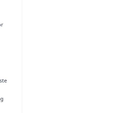
or
ste
og