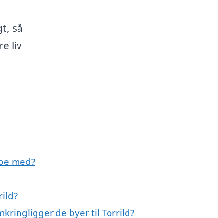
t, så
e liv
lpe med?
rild?
mkringliggende byer til Torrild?