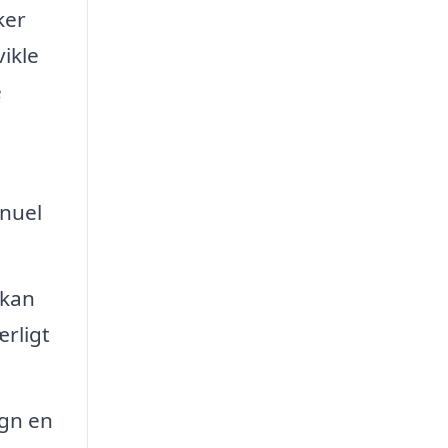
ker
ikle
e
anuel
 kan
rligt
ign en