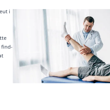
eut i
tte
 find-
at