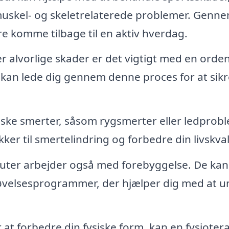
muskel- og skeletrelaterede problemer. Genn
e komme tilbage til en aktiv hverdag.
r alvorlige skader er det vigtigt med en orden
t kan lede dig gennem denne proces for at sikr
niske smerter, såsom rygsmerter eller ledprob
kker til smertelindring og forbedre din livskval
uter arbejder også med forebyggelse. De kan
 øvelsesprogrammer, der hjælper dig med at 
 at forbedre din fysiske form, kan en fysioter