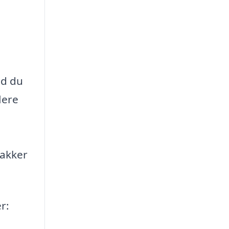
ad du
lere
pakker
r: