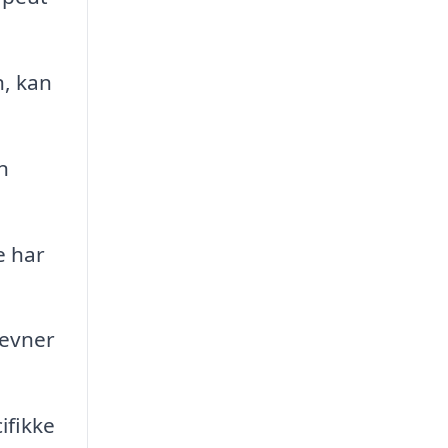
, kan
n
e har
 evner
ifikke