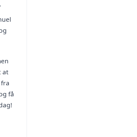
.
nuel
 og
men
 at
 fra
og få
 dag!