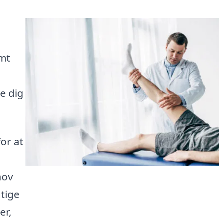
emt
e dig
or at
hov
tige
er,