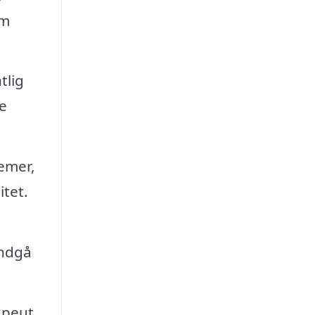
em
tlig
e
lemer,
itet.
undgå
apeut