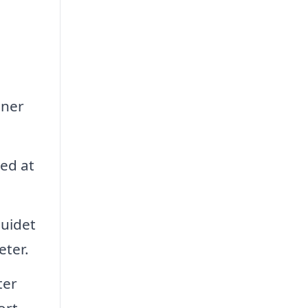
aner
med at
guidet
eter.
ter
ort.