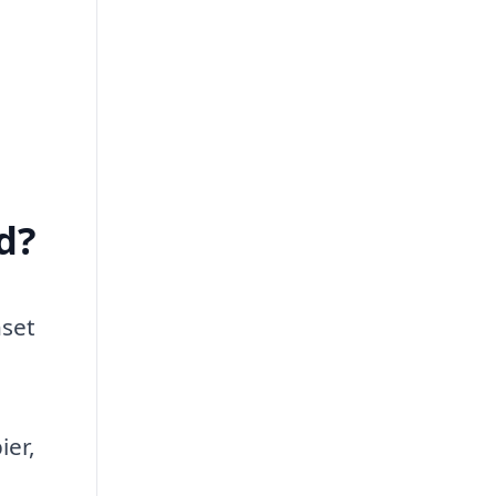
d?
nset
ier,
n