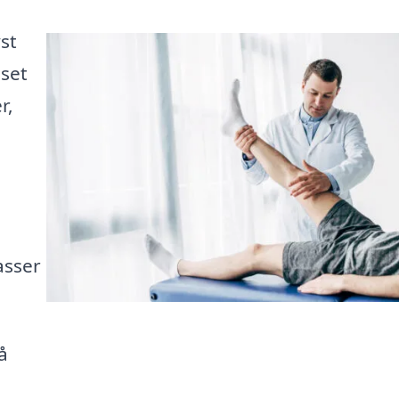
st
nset
r,
n
,
asser
å