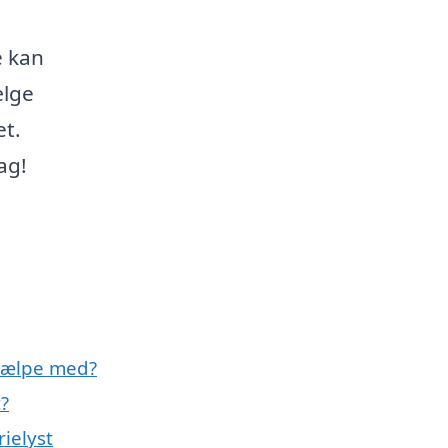
e kan
ælge
et.
ag!
hjælpe med?
t?
ielyst