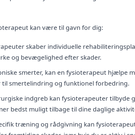
oterapeut kan være til gavn for dig:
apeuter skaber individuelle rehabiliteringspl
yrke og bevægelighed efter skader.
roniske smerter, kan en fysioterapeut hjælpe 
 til smertelindring og funktionel forbedring.
rurgiske indgreb kan fysioterapeuter tilbyde 
er bedst muligt tilbage til dine daglige aktivit
ifik træning og rådgivning kan fysioterapeu
r fremtidige skader, især hvis du er aktiv i sp