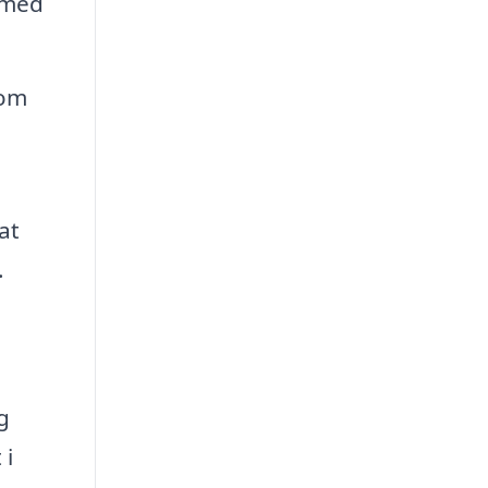
 med
 om
at
.
g
 i