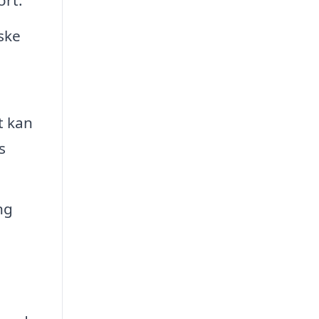
ske
t kan
s
ng