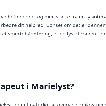
it velbefindende, og med støtte fra en fysiote
 forbedre dit helbred. Uanset om det er genne
gtet smertehåndtering, er en fysioterapeut di
.
apeut i Marielyst?
ielyst, er det naturligt at overveje omkostnin