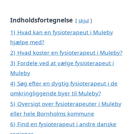
Indholdsfortegnelse
skjul
1)
Hvad kan en fysioterapeut i Muleby
hjælpe med?
2)
Hvad koster en fysioterapeut i Muleby?
3)
Fordele ved at vælge fysioterapeut i
Muleby
4)
Søg efter en dygtig fysioterapeut i de
omkringliggende byer til Muleby?
5)
Oversigt over fysioterapeuter i Muleby
eller hele Bornholms kommune
6)
Find en fysioterapeut i andre danske
regioner