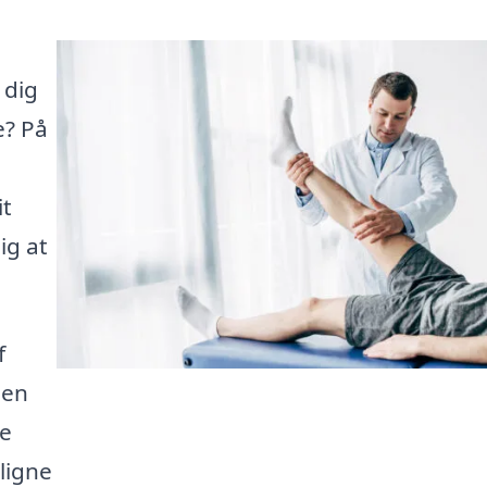
 dig
e? På
it
ig at
f
 en
te
ligne