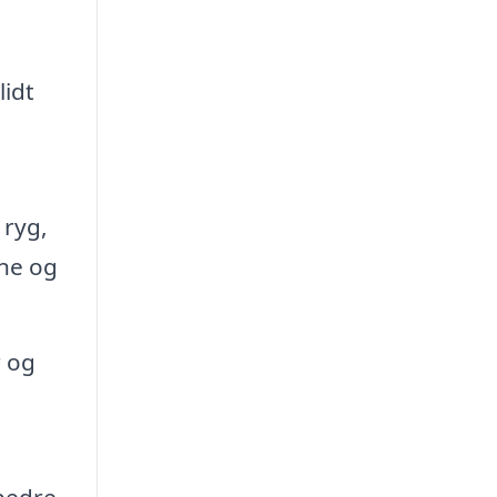
lidt
 ryg,
rne og
r og
bedre