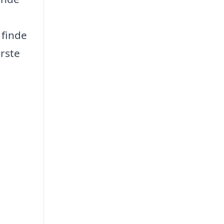
 finde
ørste