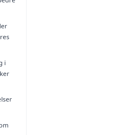
ler
eres
 i
rker
lser
 om