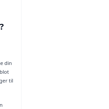
?
e din
blot
er til
en