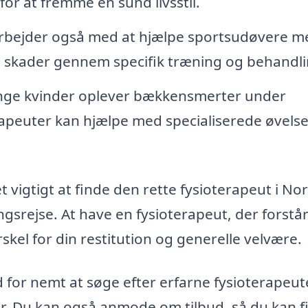
for at fremme en sund livsstil.
rbejder også med at hjælpe sportsudøvere m
 skader gennem specifik træning og behandli
ge kvinder oplever bækkensmerter under
terapeuter kan hjælpe med specialiserede øvels
 vigtigt at finde den rette fysioterapeut i No
srejse. At have en fysioterapeut, der forstår
skel for din restitution og generelle velvære.
 for nemt at søge efter erfarne fysioterapeute
. Du kan også anmode om tilbud, så du kan f