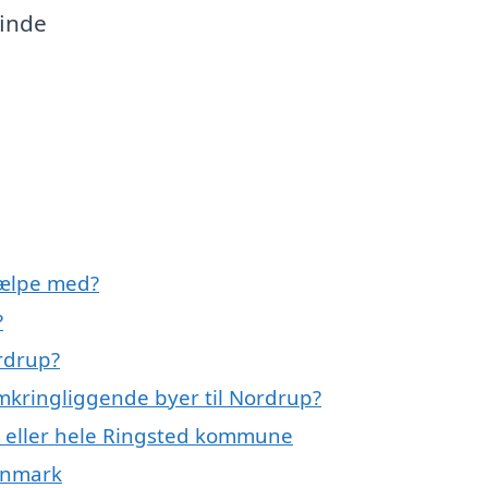
finde
jælpe med?
?
rdrup?
omkringliggende byer til Nordrup?
p eller hele Ringsted kommune
Danmark