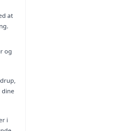
ed at
ng.
er og
rdrup,
 dine
r i
inde