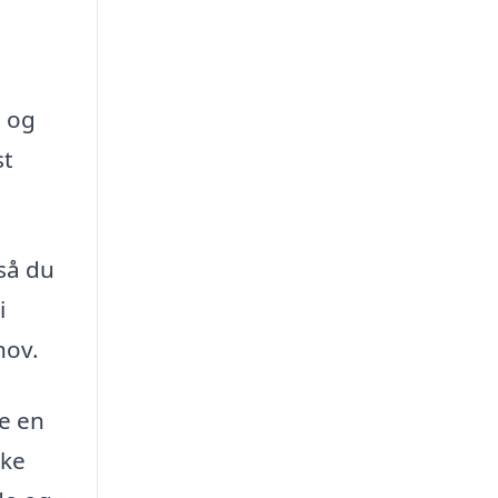
g og
st
så du
i
hov.
de en
kke