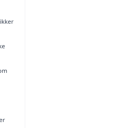
ikker
ke
som
er