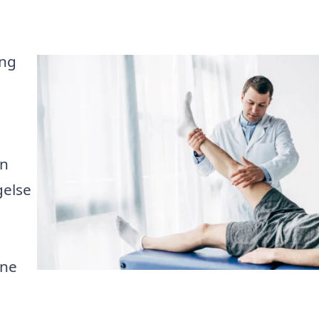
ing
an
gelse
ine