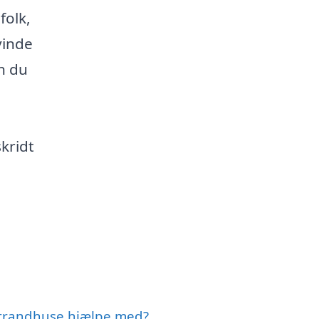
folk,
vinde
n du
kridt
Strandhuse hjælpe med?