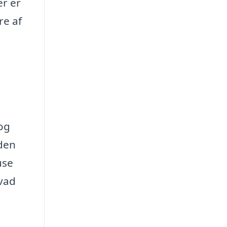
er er
re af
og
iden
use
hvad