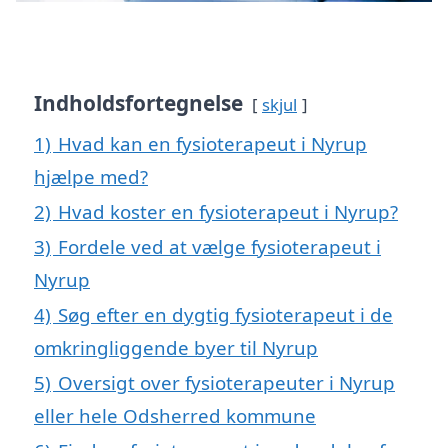
Indholdsfortegnelse
skjul
1)
Hvad kan en fysioterapeut i Nyrup
hjælpe med?
2)
Hvad koster en fysioterapeut i Nyrup?
3)
Fordele ved at vælge fysioterapeut i
Nyrup
4)
Søg efter en dygtig fysioterapeut i de
omkringliggende byer til Nyrup
5)
Oversigt over fysioterapeuter i Nyrup
eller hele Odsherred kommune