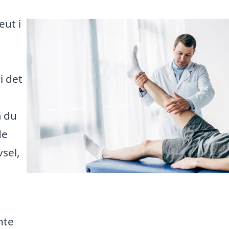
eut i
i det
m du
de
vsel,
nte