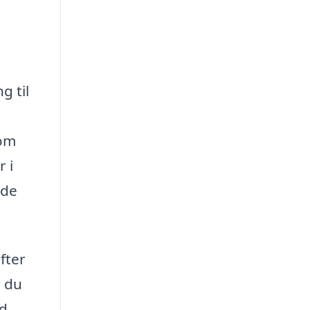
g til
som
 i
nde
fter
r du
od