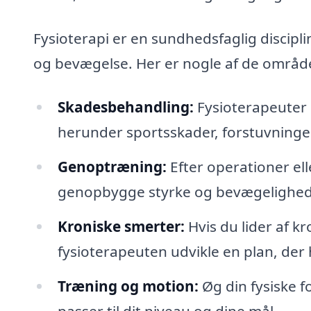
Fysioterapi er en sundhedsfaglig discipl
og bevægelse. Her er nogle af de områder
Skadesbehandling:
Fysioterapeuter 
herunder sportsskader, forstuvninge
Genoptræning:
Efter operationer el
genopbygge styrke og bevægelighed
Kroniske smerter:
Hvis du lider af k
fysioterapeuten udvikle en plan, der
Træning og motion:
Øg din fysiske
passer til dit niveau og dine mål.