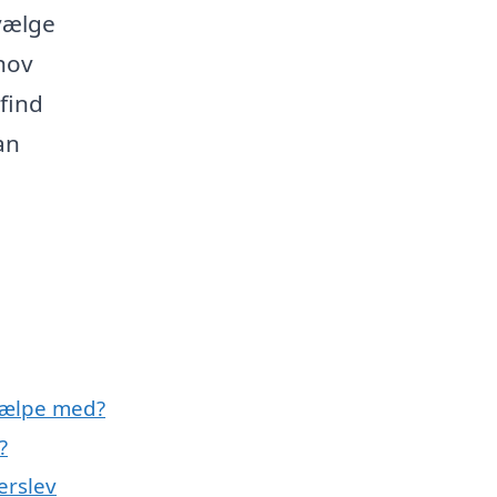
 vælge
ehov
find
an
hjælpe med?
?
erslev