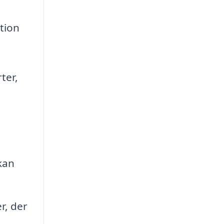
tion
ter,
kan
.
r, der