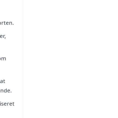
orten.
er,
som
at
ande.
iseret