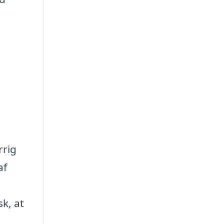
rrig
af
k, at