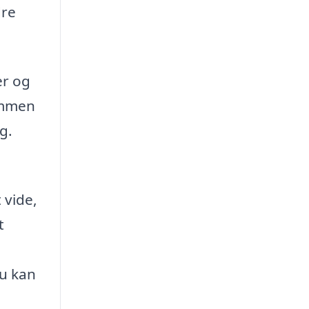
dre
er og
sammen
g.
 vide,
t
Du kan