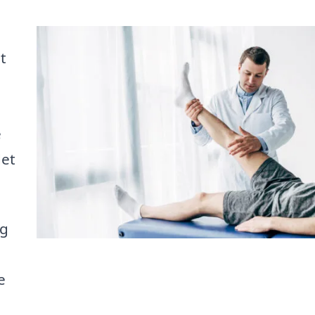
t
e
det
ng
e