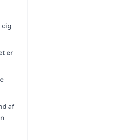
 dig
et er
le
nd af
in