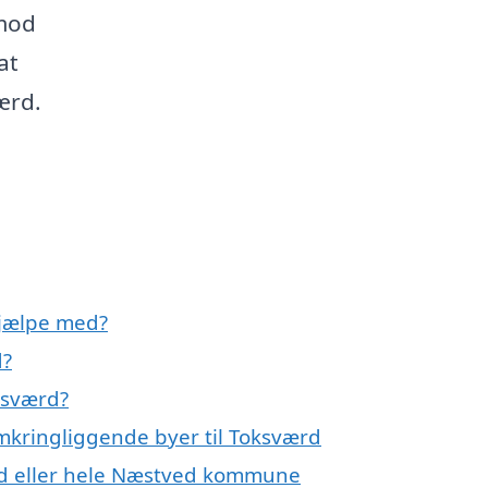
 mod
at
ærd.
hjælpe med?
d?
ksværd?
omkringliggende byer til Toksværd
ærd eller hele Næstved kommune