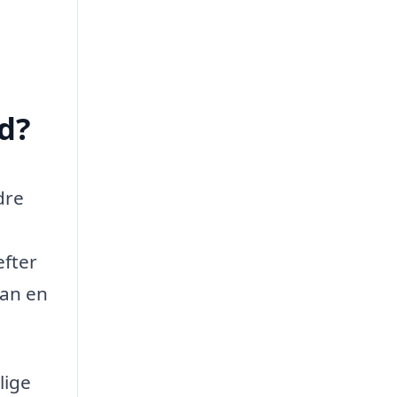
d?
dre
efter
kan en
lige