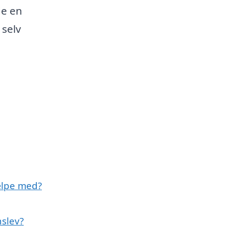
de en
 selv
ælpe med?
nslev?