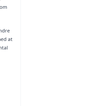
 om
indre
med at
ntal