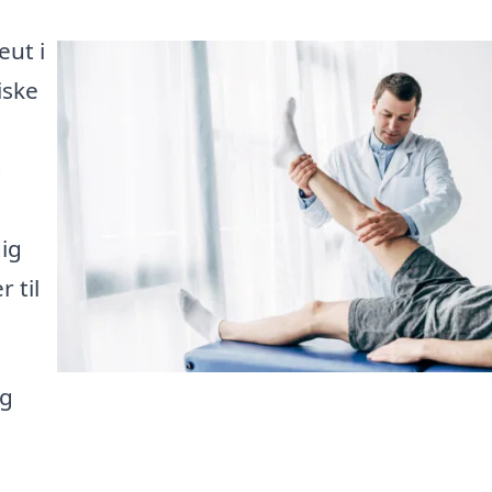
eut i
iske
g
dig
 til
ng