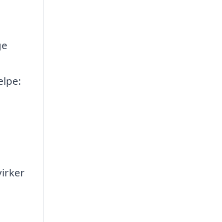
ge
ælpe:
irker