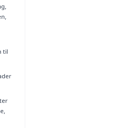
ng,
en,
til
ader
ter
e,