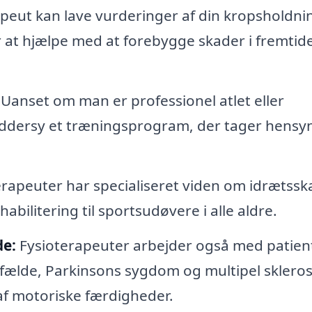
peut kan lave vurderinger af din kropsholdni
at hjælpe med at forebygge skader i fremtid
Uanset om man er professionel atlet eller
ddersy et træningsprogram, der tager hensyn 
rapeuter har specialiseret viden om idrætssk
abilitering til sportsudøvere i alle aldre.
de:
Fysioterapeuter arbejder også med patien
lfælde, Parkinsons sygdom og multipel skleros
f motoriske færdigheder.