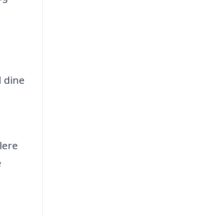
n
d dine
lere
e