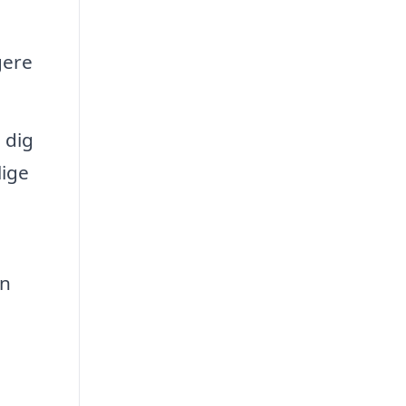
gere
 dig
lige
in