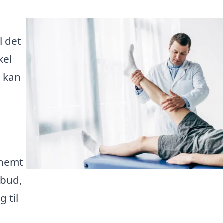
l det
kel
r kan
 nemt
lbud,
 til