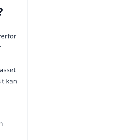
?
verfor
r
passet
ut kan
m