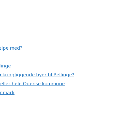
jælpe med?
linge
mkringliggende byer til Bellinge?
ge eller hele Odense kommune
Danmark