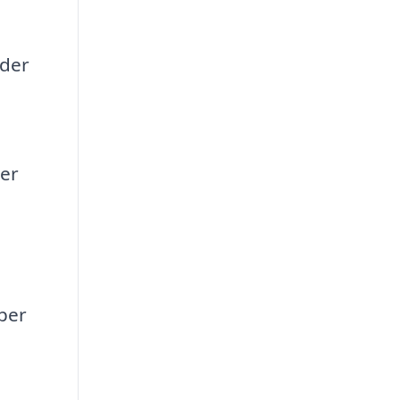
ader
e
er
per