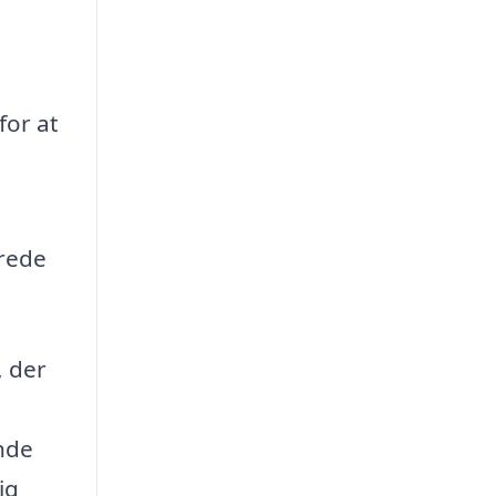
for at
erede
, der
nde
ig