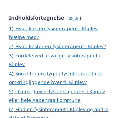
Indholdsfortegnelse
skjul
1)
Hvad kan en fysioterapeut i Kliplev
hjælpe med?
2)
Hvad koster en fysioterapeut i Kliplev?
3)
Fordele ved at vælge fysioterapeut i
Kliplev
4)
Søg efter en dygtig fysioterapeut i de
omkringliggende byer til Kliplev?
5)
Oversigt over fysioterapeuter i Kliplev
eller hele Aabenraa kommune
6)
Find en fysioterapeut i Kliplev og andre
dele af Danmark