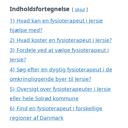
Indholdsfortegnelse
skjul
1)
Hvad kan en fysioterapeut i Jersie
hjælpe med?
2)
Hvad koster en fysioterapeut i Jersie?
3)
Fordele ved at vælge fysioterapeut i
Jersie?
4)
Søg efter en dygtig fysioterapeut i de
omkringliggende byer til Jersie?
5)
Oversigt over fysioterapeuter i Jersie
eller hele Solrød kommune
6)
Find en fysioterapeut i forskellige
regioner af Danmark