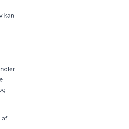
v kan
andler
e
og
 af
n