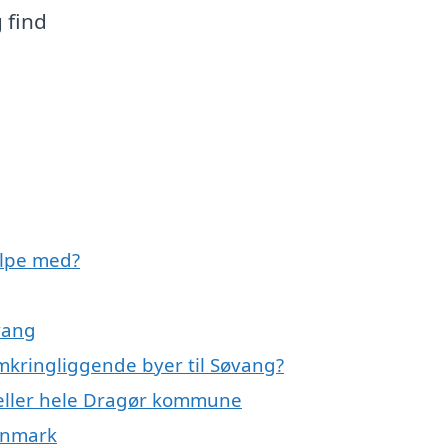
 find
ælpe med?
vang
omkringliggende byer til Søvang?
 eller hele Dragør kommune
Danmark