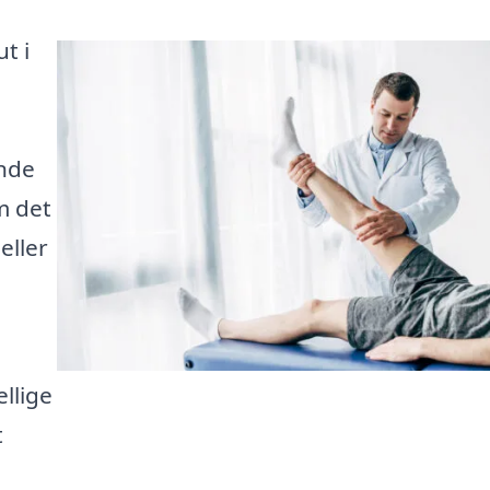
t i
inde
m det
eller
llige
t