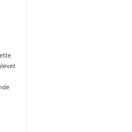
ette
plevet
ande