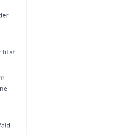
der
til at
om
æne
fald