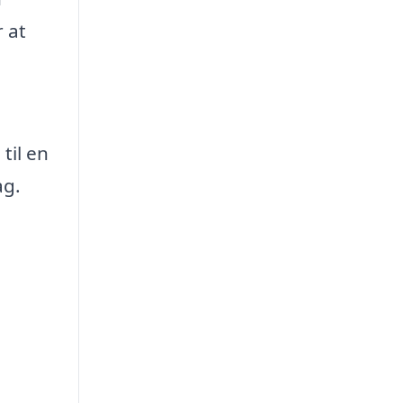
 at
til en
ag.