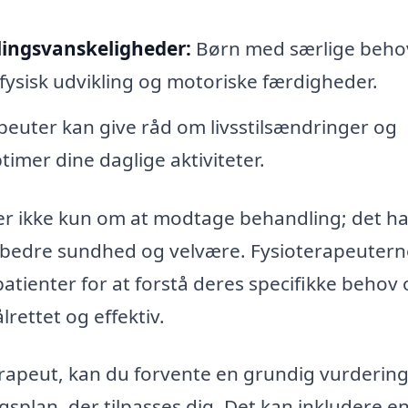
lingsvanskeligheder:
Børn med særlige beho
e fysisk udvikling og motoriske færdigheder.
peuter kan give råd om livsstilsændringer og
imer dine daglige aktiviteter.
ler ikke kun om at modtage behandling; det h
d bedre sundhed og velvære. Fysioterapeutern
tienter for at forstå deres specifikke behov 
lrettet og effektiv.
rapeut, kan du forvente en grundig vurdering
gsplan, der tilpasses dig. Det kan inkludere e