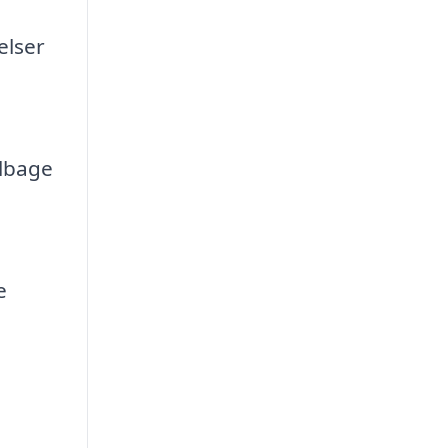
elser
lbage
e